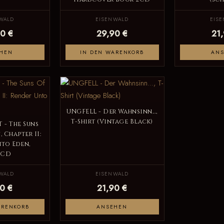
WALD
EISENWALD
EIS
0 €
29,90 €
21
HEN
IN DEN WARENKORB
AN
UNGFELL - Der Wahnsinn...,
T-Shirt (Vintage Black)
 - The Suns
 Chapter II:
to Eden,
iCD
WALD
EISENWALD
0 €
21,90 €
ARENKORB
ANSEHEN