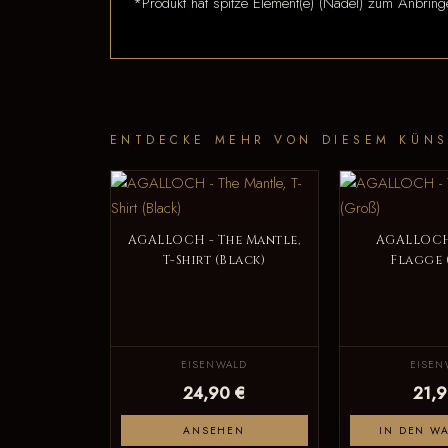
*Produkt hat spitze Element(e) (Nadel) zum Anbring
ENTDECKE MEHR VON DIESEM KÜNS
AGALLOCH - The Mantle,
AGALLOCH 
T-Shirt (Black)
Flagge 
EISENWALD
EISEN
24,90 €
21,9
ANSEHEN
IN DEN W