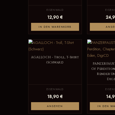
EISENWALD
EISEN
12,90 €
24,9
IN DEN WARENKORB
ANSE
AGALLOCH - Troll, T-Shirt
(Schwarz)
PANZERFAUST
Of Perdition,
Render Un
Dig
EISENWALD
EISEN
18,90 €
14,9
ANSEHEN
IN DEN W