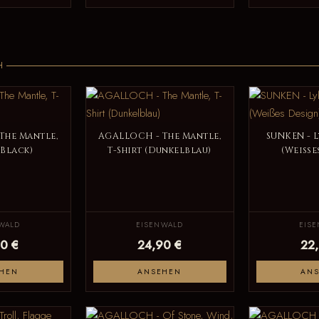
H
The Mantle,
AGALLOCH - The Mantle,
SUNKEN - L
(Black)
T-Shirt (Dunkelblau)
(Weiße
WALD
EISENWALD
EIS
0 €
24,90 €
22
HEN
ANSEHEN
AN