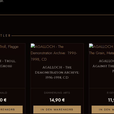
en.
TLER
- Troll,
AGALLOC
(Groß)
Against The
AGALLOCH - The
Demonstration Archive:
1996-1998, CD
WALD
DÄMMERUNG ARTS
EIS
0 €
14,90 €
11
ARENKORB
IN DEN WARENKORB
IN DEN 