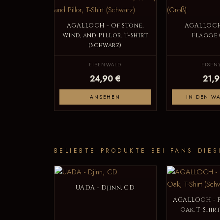
AGALLOCH - Of Stone,
AGALLOCH 
Wind, and Pillor, T-Shirt
Flagge 
(Schwarz)
EISENWALD
EISEN
24,90 €
21,9
ANSEHEN
IN DEN W
BELIEBTE PRODUKTE BEI FANS DIES
UADA - Djinn, CD
AGALLOCH - 
Oak, T-Shir