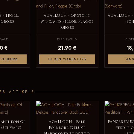
- Troll,
AGALLOCH - Of Stone,
AGALLOCH - 
(Groß)
Wind, and Pillor, Flagge
(Sc
(Groß)
WALD
EISENWALD
EIS
0 €
21,90 €
18
ARENKORB
IN DEN WARENKORB
AN
ES ARTIKELS
Pantheon Of
AGALLOCH - Pale
PANZERFAUST
t (Schwarz)
Folklore, Deluxe
Perdition
Hardcover Book 2CD
(Sc