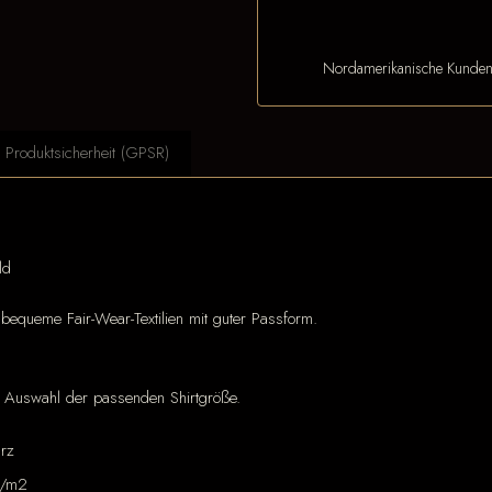
Nordamerikanische Kunde
Produktsicherheit (GPSR)
ld
equeme Fair-Wear-Textilien mit guter Passform.
er Auswahl der passenden Shirtgröße.
rz
g/m2