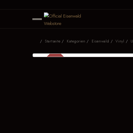
Startseite
Kategorien
Eisenwald
Vinyl
U
SALE
-0 %