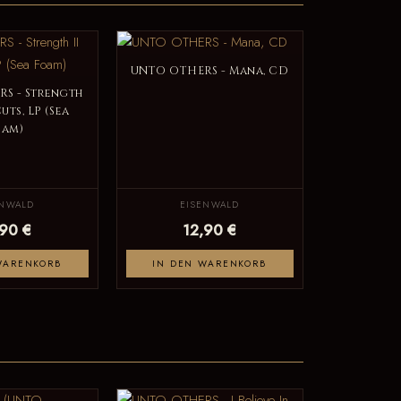
UNTO OTHERS - Mana, CD
S - Strength
Cuts, LP (Sea
oam)
ENWALD
EISENWALD
,90 €
12,90 €
WARENKORB
IN DEN WARENKORB