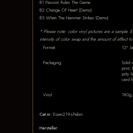
B1 Passion Rules The Game
B2 Change Of Heart (Demo)
B3 When The Hammer Strikes (Demo)
* Please note: color vinyl pictures are a sample. Es
intensity of color swap and the amount of effect to
Format:
12" (
Packaging:
Solid 
print,
poly l
card f
Vinyl:
180g, 
Cat.nr:
Eisen219-LPebni
Hersteller: