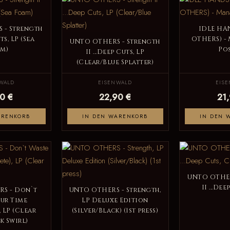
 - Strength
IDLE HA
uts, LP (Sea
OTHERS) - 
UNTO OTHERS - Strength
m)
Pos
II ...Deep Cuts, LP
(Clear/Blue Splatter)
WALD
EISENWALD
EIS
0 €
22,90 €
21
ARENKORB
IN DEN WARENKORB
IN DEN 
UNTO OTHER
II ...De
S - Don`t
UNTO OTHERS - Strength,
ur Time
LP Deluxe Edition
 LP (Clear
(Silver/Black) (1st press)
k Swirl)