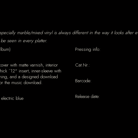
pecially marble/mixed vinyl is always different in the way it looks after
 be seen in every platter.
album)
Pressing info:
cover with matte varnish, interior
Cat.Nr.:
 thick ´12" insert, inner-sleeve with
ining, and a designed download
Barcode:
or the music download.
Release date:
electric blue