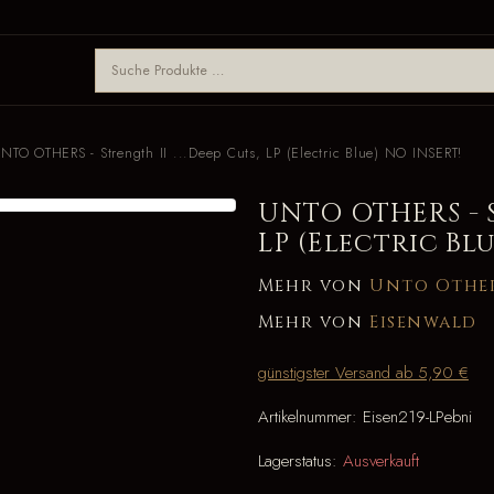
NTO OTHERS - Strength II ...Deep Cuts, LP (Electric Blue) NO INSERT!
UNTO OTHERS - S
LP (Electric Bl
Mehr von
Unto Othe
Mehr von
Eisenwald
günstigster Versand ab 5,90 €
Artikelnummer:
Eisen219-LPebni
Lagerstatus:
Ausverkauft