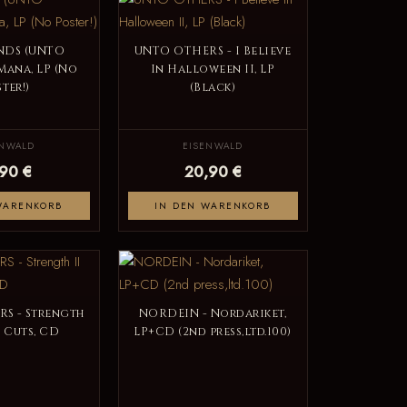
NDS (UNTO
UNTO OTHERS - I Believe
Mana, LP (No
In Halloween II, LP
ter!)
(Black)
ENWALD
EISENWALD
,90 €
20,90 €
WARENKORB
IN DEN WARENKORB
S - Strength
NORDEIN - Nordariket,
ep Cuts, CD
LP+CD (2nd press,ltd.100)