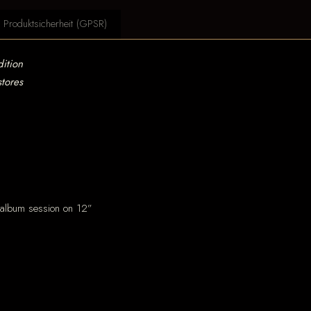
Produktsicherheit (GPSR)
dition
tores
h album session on 12”