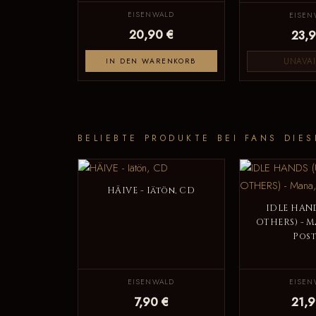
EISENWALD
EISEN
20,90 €
23,9
UNAVAI
IN DEN WARENKORB
BELIEBTE PRODUKTE BEI FANS DIES
HÄIVE - Iätön, CD
IDLE HAN
OTHERS) - M
Post
EISENWALD
EISEN
7,90 €
21,9