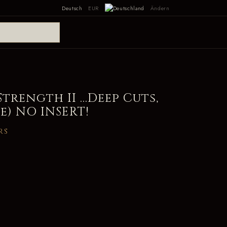
Deutsch
EUR
Ändern
trength II ...Deep Cuts,
ue) NO INSERT!
rs