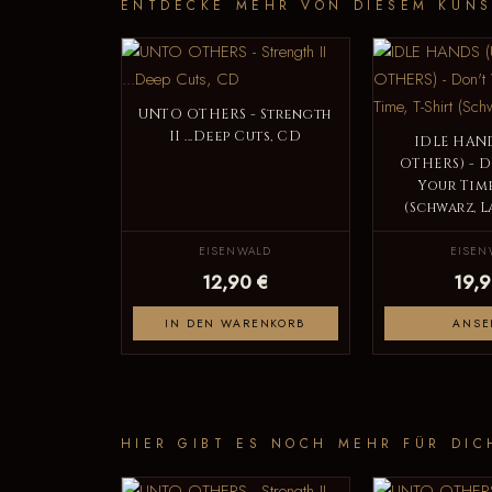
ENTDECKE MEHR VON DIESEM KÜNS
UNTO OTHERS - Strength
II ...Deep Cuts, CD
IDLE HAN
OTHERS) - D
Your Time
(Schwarz, 
EISENWALD
EISEN
12,90 €
19,9
IN DEN WARENKORB
ANSE
HIER GIBT ES NOCH MEHR FÜR DIC