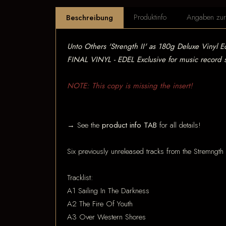
Produktinfo
Angaben zur 
Beschreibung
Unto Others 'Strength II' as 180g Deluxe Vinyl E
FINAL VINYL - EDEL Exclusive for music record s
NOTE: This copy is missing the insert!
→ See the
product info TAB
for all details!
Six previously unreleased tracks from the Stremngt
Tracklist:
A1 Sailing In The Darkness
A2 The Fire Of Youth
A3 Over Western Shores