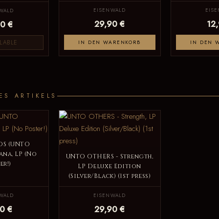
EISENWALD
EIS
WALD
29,90 €
12
0 €
LABLE
IN DEN WARENKORB
IN DEN 
ES ARTIKELS
DS (UNTO
ana, LP (No
UNTO OTHERS - Strength,
er!)
LP Deluxe Edition
(Silver/Black) (1st press)
WALD
EISENWALD
0 €
29,90 €