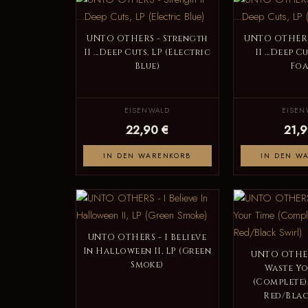
UNTO OTHERS - Strength
UNTO OTHERS
II ...Deep Cuts, LP (Electric
II ...Deep C
Blue)
Foa
EISENWALD
EISEN
22,90 €
21,9
IN DEN WARENKORB
IN DEN W
UNTO OTHERS - I Believe
In Halloween II, LP (Green
UNTO OTHER
Smoke)
Waste Yo
(Complete),
Red/Blac