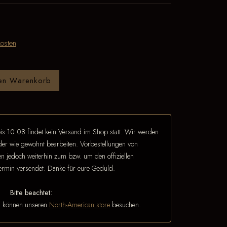
osten
den Warenkorb
is 10.08 findet kein Versand im Shop statt. Wir werden
eder wie gewohnt bearbeiten. Vorbestellungen von
 jedoch weiterhin zum bzw. um den offiziellen
termin versendet. Danke für eure Geduld.
Bitte beachtet:
n können unseren
North-American store
besuchen.