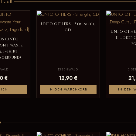
TLER
UNTO OTHERS - Strength,
CD
UNTO OTHER
II ...Deep 
DS (UNTO
F
on't Waste
, T-Shirt
Lagerfund)
WALD
EISENWALD
EIS
0 €
12,90 €
21
HEN
IN DEN WARENKORB
IN DEN 
H