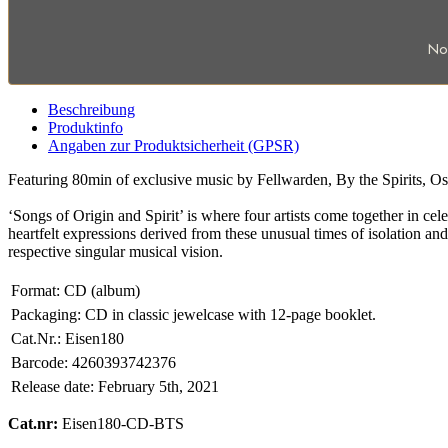
No
Beschreibung
Produktinfo
Angaben zur Produktsicherheit (GPSR)
Featuring 80min of exclusive music by Fellwarden, By the Spirits, Os
‘Songs of Origin and Spirit’ is where four artists come together in cele
heartfelt expressions derived from these unusual times of isolation and 
respective singular musical vision.
Format:
CD (album)
Packaging:
CD in classic jewelcase with 12-page booklet.
Cat.Nr.:
Eisen180
Barcode:
4260393742376
Release date:
February 5th, 2021
Cat.nr:
Eisen180-CD-BTS