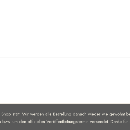
m Shop statt. Wir werden alle Bestellung danach wieder wie gewohnt
m bzw. um den offiziellen Veröffentlichungstermin versendet. Danke für