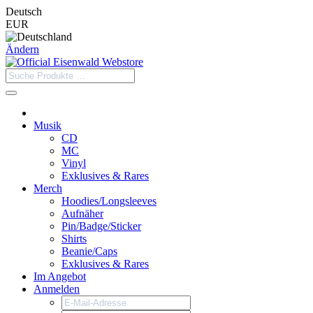
Deutsch
EUR
Ändern
Musik
CD
MC
Vinyl
Exklusives & Rares
Merch
Hoodies/Longsleeves
Aufnäher
Pin/Badge/Sticker
Shirts
Beanie/Caps
Exklusives & Rares
Im Angebot
Anmelden