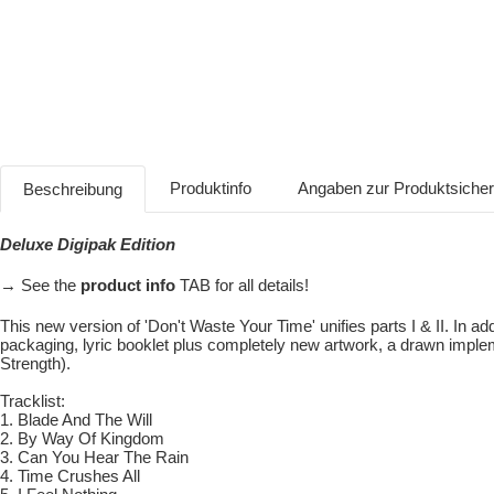
Produktinfo
Angaben zur Produktsiche
Beschreibung
Deluxe Digipak Edition
→ See the
product info
TAB for all details!
This new version of 'Don't Waste Your Time' unifies parts I & II. In a
packaging, lyric booklet plus completely new artwork, a drawn impleme
Strength).
Tracklist:
1. Blade And The Will
2. By Way Of Kingdom
3. Can You Hear The Rain
4. Time Crushes All