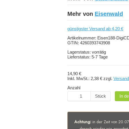
Mehr von
Eisenwald
günstigster Versand ab 4,20 €
Artikelnummer:
Eisen188-DigiC
GTIN:
4260393743908
Lagerstatus:
vorrätig
Lieferstatus:
5-7 Tage
14,90 €
Inkl. MwSt.:
2,38 €
zzgl.
Versand
Anzahl
Stück
In d
Achtung:
in der Zeit von 20.07
danach wieder wie gewohnt 