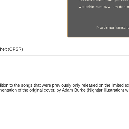
weiterhin zum bzw. um den of
Nordamerikanisch
rheit (GPSR)
ddition to the songs that were previously only released on the limited 
ntation of the original cover, by Adam Burke (Nightjar Illustration) 