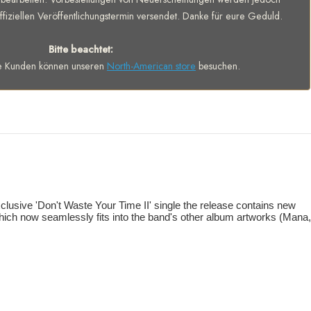
fiziellen Veröffentlichungstermin versendet. Danke für eure Geduld.
Bitte beachtet:
e Kunden können unseren
North-American store
besuchen.
exclusive 'Don't Waste Your Time II' single the release contains new
which now seamlessly fits into the band's other album artworks (Mana,