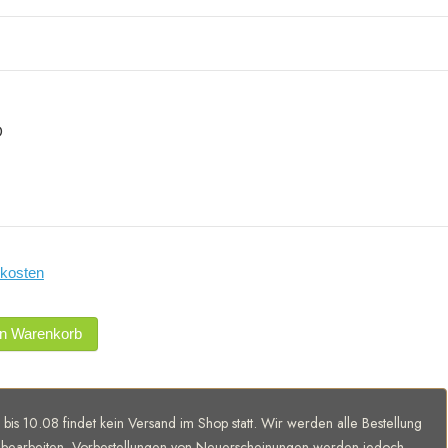
D
kosten
en Warenkorb
 bis 10.08 findet kein Versand im Shop statt. Wir werden alle Bestellung
bearbeiten. Vorbestellungen von Neuerscheinungen werden jedoch