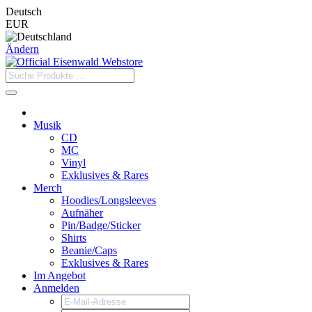
Deutsch
EUR
Ändern
Musik
CD
MC
Vinyl
Exklusives & Rares
Merch
Hoodies/Longsleeves
Aufnäher
Pin/Badge/Sticker
Shirts
Beanie/Caps
Exklusives & Rares
Im Angebot
Anmelden