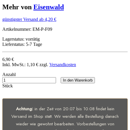
Mehr von
Eisenwald
günstigster Versand ab 4,20 €
Artikelnummer:
EM-P-F09
Lagerstatus:
vorrätig
Lieferstatus:
5-7 Tage
6,90 €
Inkl. MwSt.:
1,10 €
zzgl.
Versandkosten
Anzahl
In den Warenkorb
Stück
Achtung:
in der Zeit von 20.07 bis 10.08 findet kein
Versand im Shop statt. Wir werden alle Bestellung danach
wieder wie gewohnt bearbeiten. Vorbestellungen von