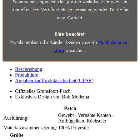
Neuerscheinungen werden jedoch weiterhin zum bzw. um
den offiziellen Veröffentlichungstermin versendet. Danke für
eure Geduld.
Bitte beachtet:
Nordamerikanische Kunden können unseren
North-American
store
besuchen.
Beschreibung
Produktinfo
Angaben zur Produktsicherheit (GPSR)
Offizielles Grunsfoort-Patch
Exklusives Design von Bob Mollema
Patch
Gewebt · Vernähte Kanten ·
Ausführung:
Aufbügelbare Rückseite
Materialzusammensetzung:
100% Polyester
Größe