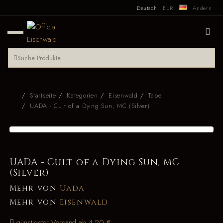
Deutsch
EUR
Ändern
Startseite
Kategorien
Eisenwald
Tape
UADA - Cult of a Dying Sun, MC (Silver)
UADA - Cult of a Dying Sun, MC
(Silver)
Mehr von
Uada
Mehr von
Eisenwald
günstigster Versand ab 4,20 €