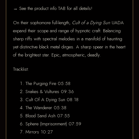
→ See the product info TAB for all details!
On their sophomore full-length,
Cult of a Dying Sun
UADA
expand their scope and range of hypnotic craft. Balancing
sharp riffs with spectral melodies in a manifold of haunting
yet distinctive black metal dirges. A sharp spear in the heart
of the brightest star. Epic, atmospheric, deadly.
Tracklist:
The Purging Fire 05:58
Snakes & Vultures 09:36
Cult Of A Dying Sun 08:18
The Wanderer 05:38
Blood Sand Ash 07:55
Sphere (Imprisonment) 07:59
Mirrors 10:27