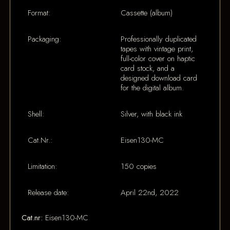
Format:
Cassette (album)
Packaging:
Professionally duplicated
tapes with vintage print,
full-color cover on haptic
card stock, and a
designed download card
for the digital album.
Shell:
Silver, with black ink
Cat.Nr.:
Eisen130-MC
Limitation:
150 copies
Release date:
April 22nd, 2022
Cat.nr:
Eisen130-MC