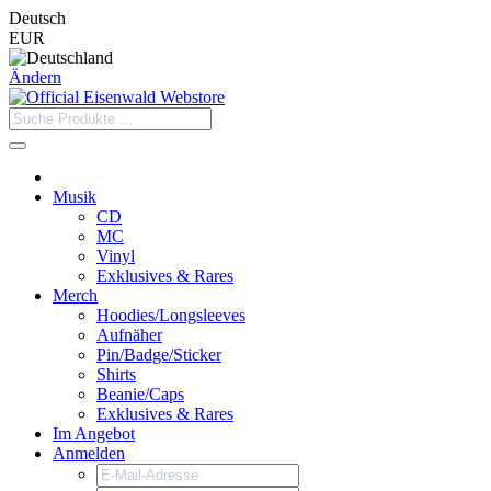
Deutsch
EUR
Ändern
Musik
CD
MC
Vinyl
Exklusives & Rares
Merch
Hoodies/Longsleeves
Aufnäher
Pin/Badge/Sticker
Shirts
Beanie/Caps
Exklusives & Rares
Im Angebot
Anmelden