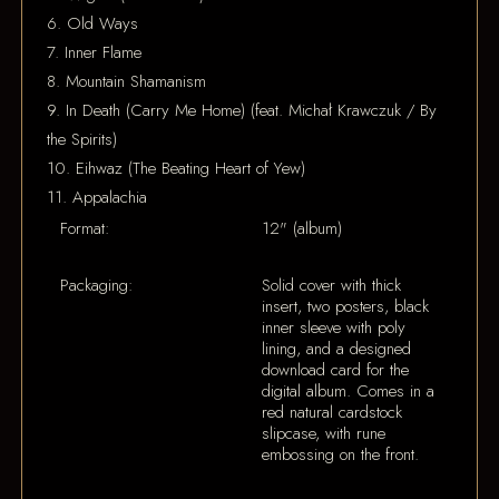
6. Old Ways
7. Inner Flame
8. Mountain Shamanism
9. In Death (Carry Me Home) (feat. Michał Krawczuk / By
the Spirits)
10. Eihwaz (The Beating Heart of Yew)
11. Appalachia
Format:
12" (album)
Packaging:
Solid cover with thick
insert, two posters, black
inner sleeve with poly
lining, and a designed
download card for the
digital album. Comes in a
red natural cardstock
slipcase, with rune
embossing on the front.