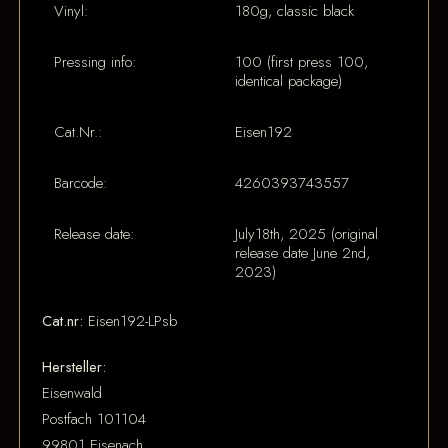
Vinyl:
180g, classic black
Pressing info:
100 (first press 100,
identical package)
Cat.Nr.:
Eisen192
Barcode:
4260393743557
Release date:
July18th, 2025 (original
release date June 2nd,
2023)
Cat.nr:
Eisen192-LPsb
Hersteller:
Eisenwald
Postfach 101104
99801 Eisenach