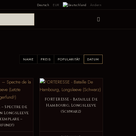
Deutsch
EUR
Ändern
NAME
PREIS
POPULARITÄT
DATUM
FORTERESSE - Bataille De
Hambourg, Longsleeve
 – Spectre de
(Schwarz)
on Longsleeve
Exemplare –
rfund!)