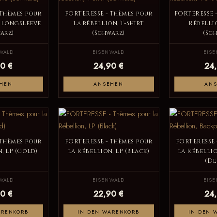
 Thèmes pour
FORTERESSE - Thèmes pour
FORTERESSE -
, Longsleeve
la rébellion, T-Shirt
Rébellio
arz)
(Schwarz)
(Sc
WALD
EISENWALD
EIS
0 €
24,90 €
24
HEN
ANSEHEN
AN
 Thèmes pour
FORTERESSE - Thèmes pour
FORTERESSE 
, LP (Gold)
la Rébellion, LP (Black)
la Rébelli
(De
WALD
EISENWALD
EIS
0 €
22,90 €
24
ARENKORB
IN DEN WARENKORB
IN DEN 