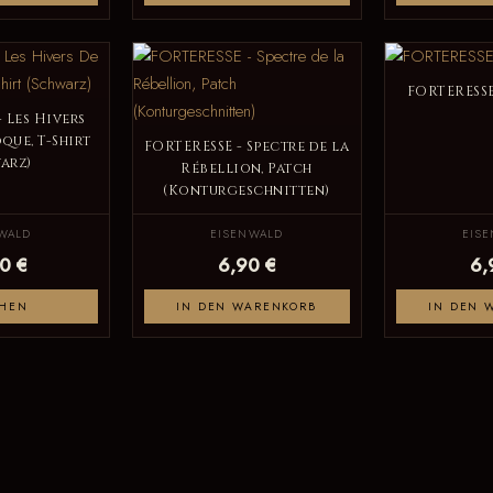
FORTERESSE 
 Les Hivers
que, T-Shirt
FORTERESSE - Spectre de la
arz)
Rébellion, Patch
(Konturgeschnitten)
WALD
EISENWALD
EIS
0 €
6,90 €
6,
HEN
IN DEN WARENKORB
IN DEN 