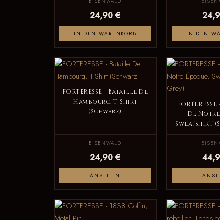
EISENWALD
EISEN
24,90 €
24,9
IN DEN WARENKORB
IN DEN W
FORTERESSE - Bataille De
Hambourg, T-Shirt
FORTERESSE -
(Schwarz)
De Notre
Sweatshirt (
EISENWALD
EISEN
24,90 €
44,9
ANSEHEN
ANSE