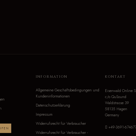
O
INFORMATION
KONTAKT
Allgemeine Geschäftsbedingungen und
Eisenwald Online S
Kundeninformationen
c/o QuSound
gen
Waldstrasse 39
Datenschutzerklärung
n
58135 Hagen
Impressum
Germany
Widerrufsrecht für Verbraucher
+49-3691-67467
UFEN
Widerrufsrecht für Verbraucher -