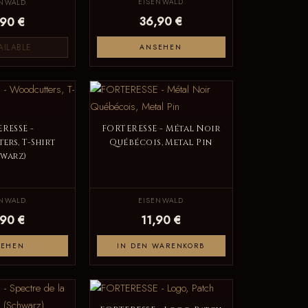
EISENWALD
ENWALD
36,90 €
,90 €
AILABLE
ANSEHEN
RESSE -
FORTERESSE - Métal Noir
rs, T-Shirt
Québécois, Metal Pin
hwarz)
ENWALD
EISENWALD
,90 €
11,90 €
SEHEN
IN DEN WARENKORB