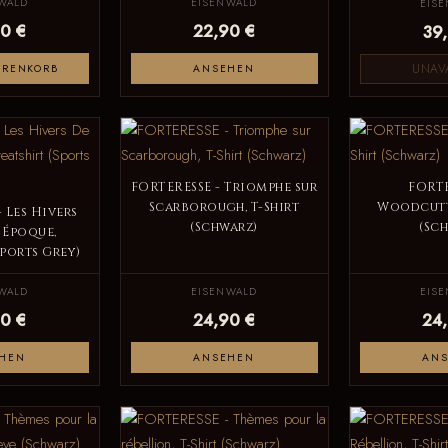
WALD
EISENWALD
EIS
0 €
22,90 €
39
UNAV
ARENKORB
ANSEHEN
FORTERESSE - Triomphe sur
FORTE
Scarborough, T-Shirt
Woodcutte
 Les Hivers
(Schwarz)
(Sc
 Époque,
Sports Grey)
WALD
EISENWALD
EIS
0 €
24,90 €
24
HEN
ANSEHEN
AN