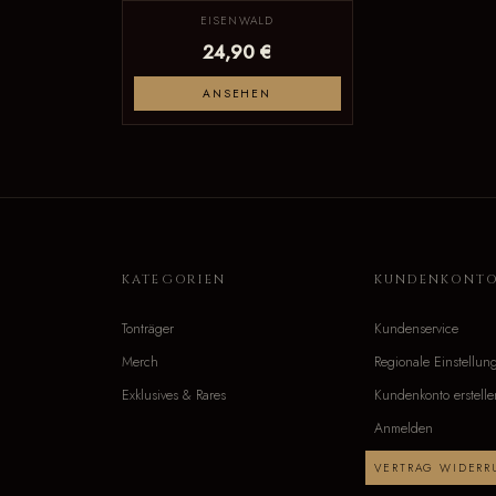
EISENWALD
24,90 €
ANSEHEN
KATEGORIEN
KUNDENKONT
Tonträger
Kundenservice
Merch
Regionale Einstellun
Exklusives & Rares
Kundenkonto erstelle
Anmelden
VERTRAG WIDERR