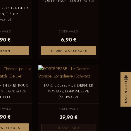
FORTERESSE - Logo, Patch
 Spectre de la
n, T-Shirt
hwarz)
ENWALD
EISENWALD
,90 €
6,90 €
SEHEN
IN DEN WARENKORB
MAILINGLIST
- Thèmes pour
FORTERESSE - Le Dernier
on, Backpatch
Voyage, Longsleeve
luxe)
(Schwarz)
ENWALD
EISENWALD
,90 €
39,90 €
UNAVAILABLE
WARENKORB