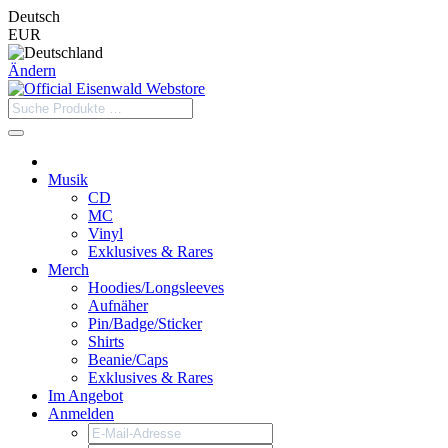
Deutsch
EUR
Ändern
Musik
CD
MC
Vinyl
Exklusives & Rares
Merch
Hoodies/Longsleeves
Aufnäher
Pin/Badge/Sticker
Shirts
Beanie/Caps
Exklusives & Rares
Im Angebot
Anmelden