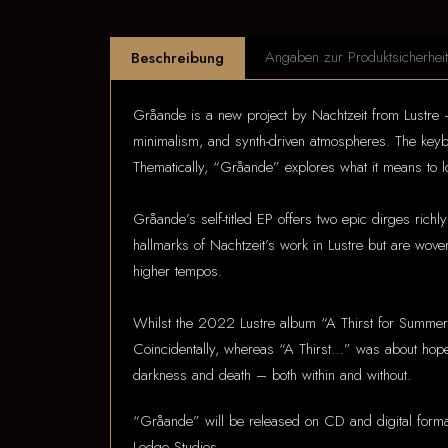
Angaben zur Produktsicherhei
Beschreibung
Gråande is a new project by Nachtzeit from Lustre – 
minimalism, and synth-driven atmospheres. The keybo
Thematically, “Gråande” explores what it means to l
Gråande’s self-titled EP offers two epic dirges rich
hallmarks of Nachtzeit’s work in Lustre but are woven
higher tempos.
Whilst the 2022 Lustre album “A Thirst for Summer 
Coincidentally, whereas “A Thirst…” was about hope, 
darkness and death – both within and without.
“Gråande” will be released on CD and digital form
Lodge Studios.