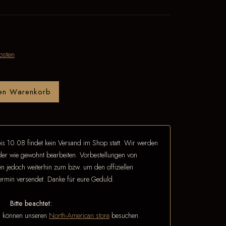
osten
den Warenkorb
is 10.08 findet kein Versand im Shop statt. Wir werden
eder wie gewohnt bearbeiten. Vorbestellungen von
 jedoch weiterhin zum bzw. um den offiziellen
termin versendet. Danke für eure Geduld.
Bitte beachtet:
n können unseren
North-American store
besuchen.