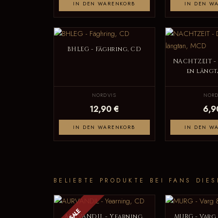
IN DEN WARENKORB
IN DEN W
BHLEG - Fäghring, CD
NACHTZEIT -
en längt
NORDVIS
NORD
12,90 €
6,9
IN DEN WARENKORB
IN DEN W
BELIEBTE PRODUKTE BEI FANS DIES
SALE
AURVANDIL - Yearning,
MURG - Varg 