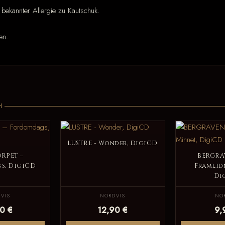
 bekannter Allergie zu Kautschuk.
en.
H
LUSTRE - Wonder, DigiCD
RPET –
BERGRA
s, DigiCD
Framlid
Di
VIS
NORDVIS
NO
0 €
12,90 €
9,