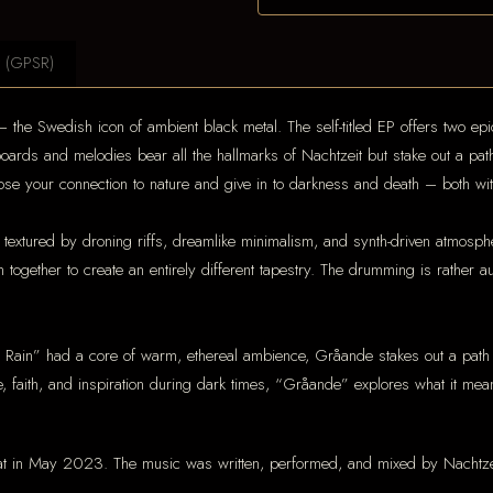
t (GPSR)
the Swedish icon of ambient black metal. The self-titled EP offers two epic
ards and melodies bear all the hallmarks of Nachtzeit but stake out a path
ose your connection to nature and give in to darkness and death – both wit
ly textured by droning riffs, dreamlike minimalism, and synth-driven atmos
 together to create an entirely different tapestry. The drumming is rather a
Rain” had a core of warm, ethereal ambience, Gråande stakes out a path i
faith, and inspiration during dark times, “Gråande” explores what it means
at in May 2023. The music was written, performed, and mixed by Nachtzei