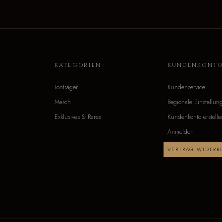
KATEGORIEN
KUNDENKONT
Tonträger
Kundenservice
Merch
Regionale Einstellun
Exklusives & Rares
Kundenkonto erstelle
Anmelden
VERTRAG WIDERR