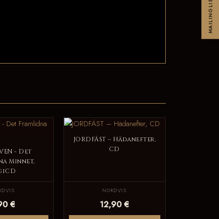
MAILINGLIST
JORDFÄST – Hädanefter,
CD
VEN - Det
na Minnet,
giCD
RDVIS
NORDVIS
90 €
12,90 €