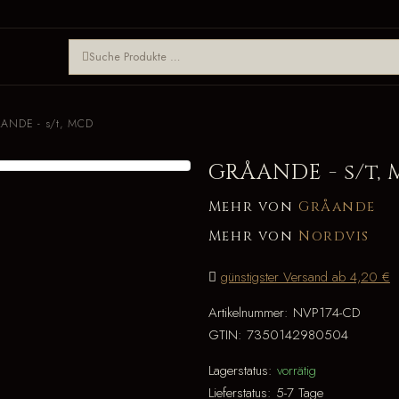
ANDE - s/t, MCD
GRÅANDE - s/t,
Mehr von
Gråande
Mehr von
Nordvis
günstigster Versand ab 4,20 €
Artikelnummer:
NVP174-CD
GTIN:
7350142980504
Lagerstatus:
vorrätig
Lieferstatus:
5-7 Tage