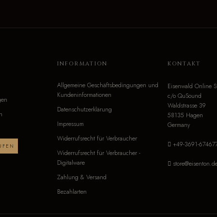
O
INFORMATION
KONTAKT
Allgemeine Geschäftsbedingungen und
Eisenwald Online S
Kundeninformationen
c/o QuSound
gen
Waldstrasse 39
Datenschutzerklärung
n
58135 Hagen
Impressum
Germany
Widerrufsrecht für Verbraucher
+49-3691-67467
UFEN
Widerrufsrecht für Verbraucher -
Digitalware
store@eisenton.d
Zahlung & Versand
Bezahlarten