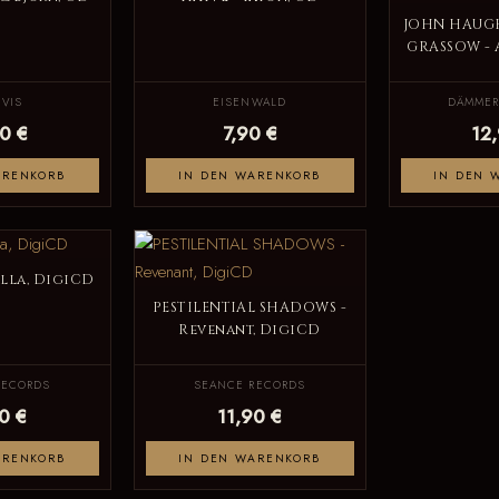
JOHN HAUG
GRASSOW - 
VIS
EISENWALD
DÄMMER
0 €
7,90 €
12
ARENKORB
IN DEN WARENKORB
IN DEN 
alla, DigiCD
PESTILENTIAL SHADOWS -
Revenant, DigiCD
RECORDS
SEANCE RECORDS
0 €
11,90 €
ARENKORB
IN DEN WARENKORB