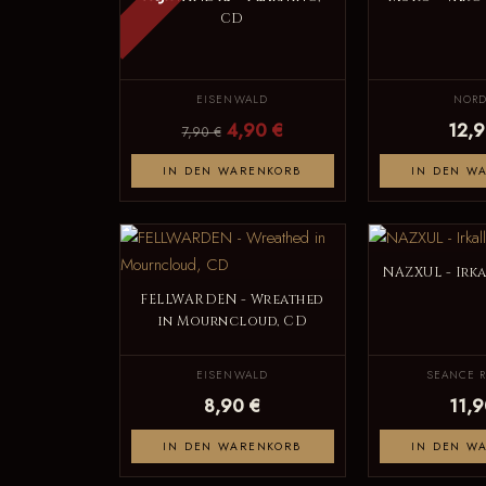
CD
EISENWALD
NORD
4,90 €
12,9
7,90 €
IN DEN WARENKORB
IN DEN W
NAZXUL - Irk
FELLWARDEN - Wreathed
in Mourncloud, CD
EISENWALD
SEANCE 
8,90 €
11,9
IN DEN WARENKORB
IN DEN W