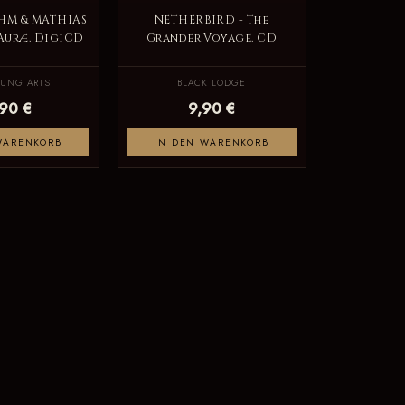
HM & MATHIAS
NETHERBIRD - The
Auræ, DigiCD
Grander Voyage, CD
UNG ARTS
BLACK LODGE
,90 €
9,90 €
WARENKORB
IN DEN WARENKORB