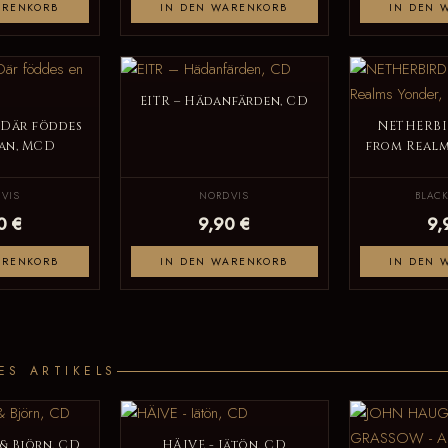
ARENKORB
IN DEN WARENKORB
IN DEN 
EITR – Hädanfärden, CD
 Där föddes
NETHERBI
an, MCD
from Realm
VIS
NORDVIS
BLAC
0 €
9,90 €
9,
ARENKORB
IN DEN WARENKORB
IN DEN 
ES ARTIKELS
& Björn, CD
HÄIVE - Iätön, CD