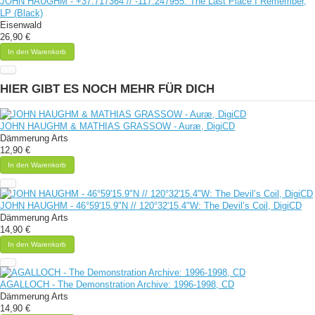
JOHN HAUGHM - +37​.​717364 // -117​.​247955: The Last Place I Remember,
LP (Black)
Eisenwald
26,90 €
In den Warenkorb
HIER GIBT ES NOCH MEHR FÜR DICH
JOHN HAUGHM & MATHIAS GRASSOW - Auræ, DigiCD
Dämmerung Arts
12,90 €
In den Warenkorb
JOHN HAUGHM - 46°59'15.9"N // 120°32'15.4"W: The Devil’s Coil, DigiCD
Dämmerung Arts
14,90 €
In den Warenkorb
AGALLOCH - The Demonstration Archive: 1996-1998, CD
Dämmerung Arts
14,90 €