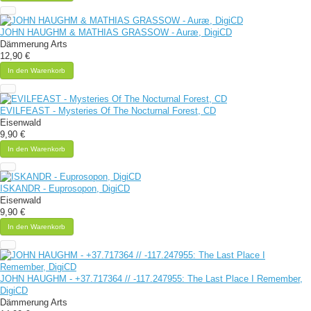
JOHN HAUGHM & MATHIAS GRASSOW - Auræ, DigiCD
Dämmerung Arts
12,90 €
In den Warenkorb
EVILFEAST - Mysteries Of The Nocturnal Forest, CD
Eisenwald
9,90 €
In den Warenkorb
ISKANDR - Euprosopon, DigiCD
Eisenwald
9,90 €
In den Warenkorb
JOHN HAUGHM - +37​.​717364 // -117​.​247955: The Last Place I Remember,
DigiCD
Dämmerung Arts