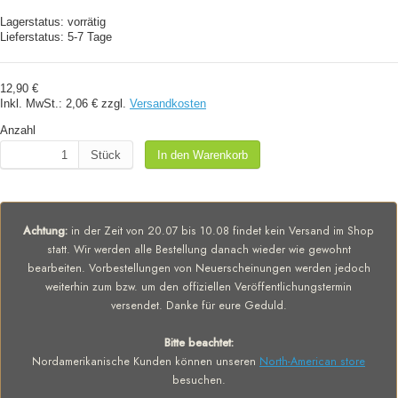
Lagerstatus:
vorrätig
Lieferstatus:
5-7 Tage
12,90 €
Inkl. MwSt.:
2,06 €
zzgl.
Versandkosten
Anzahl
Stück
In den Warenkorb
Achtung:
in der Zeit von 20.07 bis 10.08 findet kein Versand im Shop
statt. Wir werden alle Bestellung danach wieder wie gewohnt
bearbeiten. Vorbestellungen von Neuerscheinungen werden jedoch
weiterhin zum bzw. um den offiziellen Veröffentlichungstermin
versendet. Danke für eure Geduld.
Bitte beachtet:
Nordamerikanische Kunden können unseren
North-American store
besuchen.