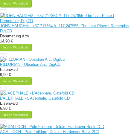
In den Warenkorb
JOHN HAUGHM - +37​.​717364 // -117​.​247955: The Last Place I Remember,
DigiCD
Dämmerung Arts
14,90 €
In den Warenkorb
PILLORIAN - Obsidian Arc, DigiCD
Eisenwald
9,90 €
In den Warenkorb
L'ACEPHALE - L'Acéphale, Gatefold CD
Eisenwald
6,90 €
In den Warenkorb
AGALLOCH - Pale Folklore, Deluxe Hardcover Book 2CD