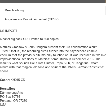
Beschreibung
Angaben zur Produktsicherheit (GPSR)
US IMPORT.
6 panel digipack CD, Limited to 500 copies.
Mathias Grassow & John Haughm present their 3rd collaboration album.
Titled “Opalus”, the recording dives further into the psychedelic cosmic
vacuum that the previous albums only touched on. It was recorded in two live
improvisational sessions at Mathias’ home studio in December 2016. The
result is what sounds like a lost Cluster, Popol Vuh, or Tangerine Dream
album with that magical old tone and spirit of the 1970s German “Kosmiche”
scene.
Cat.nr:
KH015-CD
Hersteller:
Dämmerung Arts
PO Box 80786
Portland, OR 97280
USA