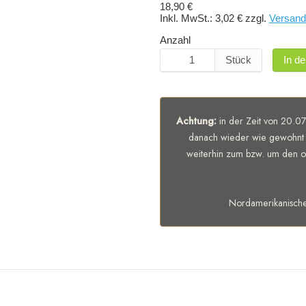
18,90 €
Inkl. MwSt.:
3,02 €
zzgl.
Versand
Anzahl
Stück
In d
Achtung:
in der Zeit von 20.07
danach wieder wie gewohnt 
weiterhin zum bzw. um den of
Nordamerikanisch