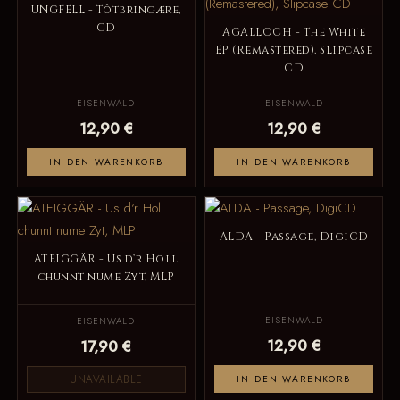
UNGFELL - Tôtbringære,
CD
AGALLOCH - The White
EP (Remastered), Slipcase
CD
EISENWALD
EISENWALD
12,90 €
12,90 €
IN DEN WARENKORB
IN DEN WARENKORB
ALDA - Passage, DigiCD
ATEIGGÄR - Us d‘r Höll
chunnt nume Zyt, MLP
EISENWALD
EISENWALD
12,90 €
17,90 €
UNAVAILABLE
IN DEN WARENKORB