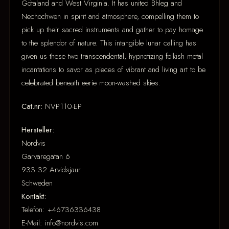
Götaland and West Virginia. It has united Bhleg and
Nechochwen in spirit and atmosphere, compelling them to
pick up their sacred instruments and gather to pay homage
to the splendor of nature. This intangible lunar calling has
given us these two transcendental, hypnotizing folkish metal
incantations to savor as pieces of vibrant and living art to be
celebrated beneath eerie moon-washed skies.
Cat.nr:
NVP110-EP
Hersteller:
Nordvis
Garvaregatan 6
933 32 Arvidsjaur
Schweden
Kontakt:
Telefon: +46736336438
E-Mail: info@nordvis.com