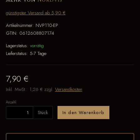
Mehr von
Nordvis
günstigster Versand ab 5,90 €
Artikelnummer:
NVP110-EP
GTIN:
0612608807174
Lagerstatus:
vorrätig
Lieferstatus:
5-7 Tage
7,90 €
Inkl. MwSt.:
1,26 €
zzgl.
Versandkosten
Anzahl
Stück
In den Warenkorb