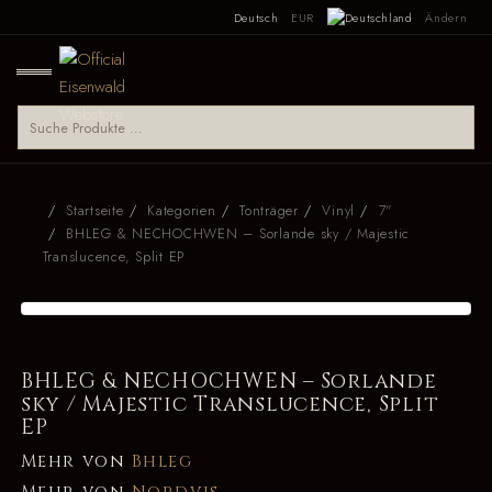
Deutsch
EUR
Ändern
Startseite
Kategorien
Tonträger
Vinyl
7"
BHLEG & NECHOCHWEN – Sorlande sky / Majestic
Translucence, Split EP
BHLEG & NECHOCHWEN – Sorlande
sky / Majestic Translucence, Split
EP
Mehr von
Bhleg