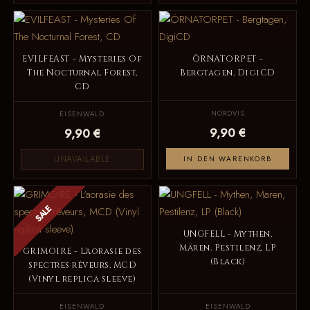
EVILFEAST - Mysteries Of
ÖRNATORPET -
The Nocturnal Forest,
Bergtagen, DigiCD
CD
NORDVIS
EISENWALD
9,90 €
9,90 €
UNAVAILABLE
IN DEN WARENKORB
SALE
UNGFELL - Mythen,
Mären, Pestilenz, LP
GRIMOIRE - L'aorasie des
(Black)
spectres rêveurs, MCD
(Vinyl replica sleeve)
EISENWALD
EISENWALD