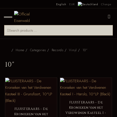
English
EUR
Change
Home
Categories
Records
Vinyl
10"
10"
FLUISTERAARS - De
Kronieken van het
FLUISTERAARS - De
Verdwenen Kasteel I -
Kronieken van het