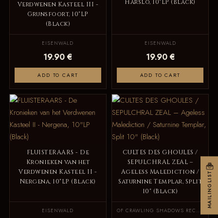
Harslo, 10"LP (Black)
Verdwenen Kasteel III -
Grunsfoort, 10"LP
(Black)
EISENWALD
EISENWALD
19.90 €
19.90 €
ADD TO CART
ADD TO CART
FLUISTERAARS - De
CULTES DES GHOULES /
Kronieken van het
SEPULCHRAL ZEAL –
Verdwenen Kasteel II -
Ageless Malediction /
MAILINGLIST
Nergena, 10"LP (Black)
Saturnine Templar, Split
10" (Black)
EISENWALD
OF CRAWLING SHADOWS RECORDS