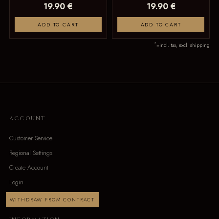
19.90 €
19.90 €
ADD TO CART
ADD TO CART
*
=incl. tax, excl. shipping
ACCOUNT
Customer Service
Regional Settings
Create Account
Login
WITHDRAW FROM CONTRACT