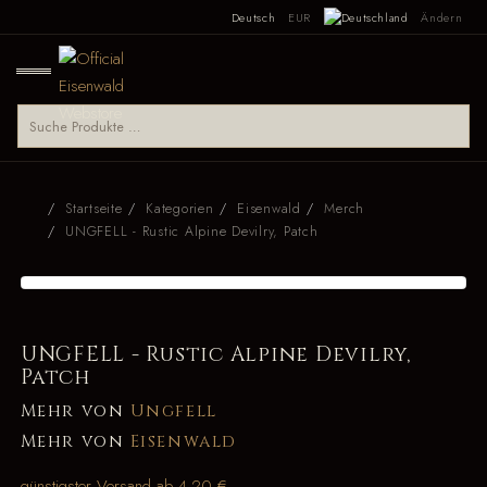
Deutsch
EUR
Ändern
Startseite
Kategorien
Eisenwald
Merch
UNGFELL - Rustic Alpine Devilry, Patch
UNGFELL - Rustic Alpine Devilry,
Patch
Mehr von
Ungfell
Mehr von
Eisenwald
günstigster Versand ab 4,20 €