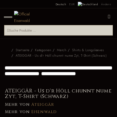
Deutsch
EUR
Ändern
Startseite
Kategorien
Merch
Shirts & Longsleeves
ATEIGGÄR - Us d‘r Höll chunnt nume Zyt, T-Shirt (Schwarz)
ATEIGGÄR - Us d‘r Höll chunnt nume
Zyt, T-Shirt (Schwarz)
Mehr von
Ateiggär
Mehr von
Eisenwald