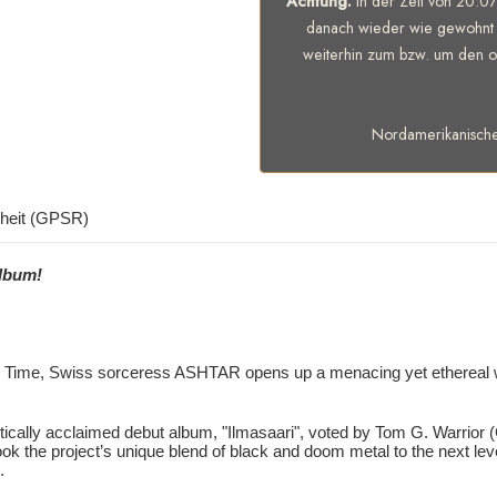
Achtung:
in der Zeit von 20.07
danach wieder wie gewohnt 
weiterhin zum bzw. um den of
Nordamerikanisch
rheit (GPSR)
album!
gh Time, Swiss sorceress ASHTAR opens up a menacing yet ethereal w
ically acclaimed debut album, "Ilmasaari", voted by Tom G. Warrior (Ce
took the project’s unique blend of black and doom metal to the next 
.