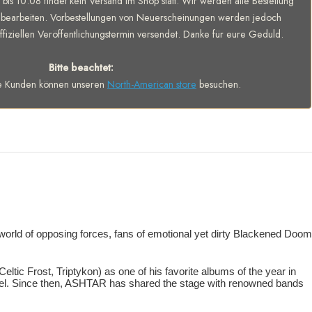
 bis 10.08 findet kein Versand im Shop statt. Wir werden alle Bestellung
bearbeiten. Vorbestellungen von Neuerscheinungen werden jedoch
fiziellen Veröffentlichungstermin versendet. Danke für eure Geduld.
Bitte beachtet:
e Kunden können unseren
North-American store
besuchen.
orld of opposing forces, fans of emotional yet dirty Blackened Doom
ltic Frost, Triptykon) as one of his favorite albums of the year in
level. Since then, ASHTAR has shared the stage with renowned bands