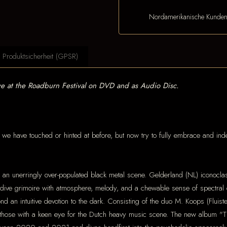
Nordamerikanische Kunde
Produktsicherheit (GPSR)
ve at the Roadburn Festival on DVD and as Audio Disc.
 we have touched or hinted at before, but now try to fully embrace and inde
mid an unerringly over-populated black metal scene. Gelderland (NL) iconocl
dive grimoire with atmosphere, melody, and a chewable sense of spectral dr
 an intuitive devotion to the dark. Consisting of the duo M. Koops (Fluist
those with a keen eye for the Dutch heavy music scene. The new album "Th