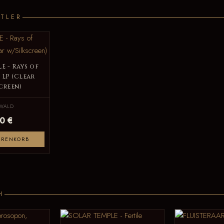
TLER
E - Rays of
 LP (Clear
creen)
WALD
0 €
ARENKORB
H