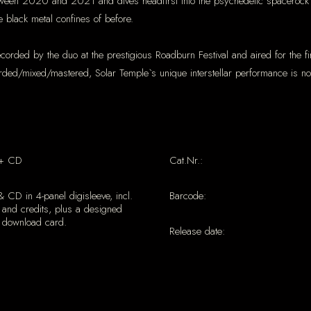
etween 2020 and 2021 and dives headfirst into the psychedelic spacerock u
 black metal confines of before.
orded by the duo at the prestigious Roadburn Festival and aired for the fir
ded/mixed/mastered, Solar Temple`s unique interstellar performance is no
+ CD
Cat.Nr.:
CD in 4-panel digisleeve, incl.
Barcode:
, and credits, plus a designed
 download card.
Release date: