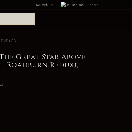
Deutsch
EUR
Ändern
igiDVD+CD
 The Great Star Above
At Roadburn Redux),
le