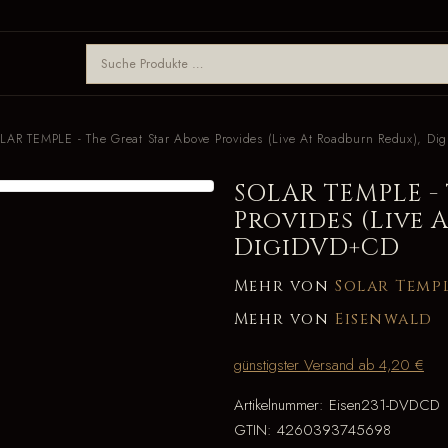
LAR TEMPLE - The Great Star Above Provides (Live At Roadburn Redux), D
SOLAR TEMPLE -
Provides (Live 
DigiDVD+CD
Mehr von
Solar Temp
Mehr von
Eisenwald
günstigster Versand ab 4,20 €
Artikelnummer:
Eisen231-DVDCD
GTIN:
4260393745698