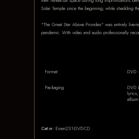
their rehearsal space during long improvisations b
Solar Temple since the beginning, while shedding the
"The Great Star Above Provides" was entirely live-rec
pandemic. With video and audio professionally recor
Format:
DVD 
Packaging:
DVD & 
lyrics
album
Cat.nr:
Eisen231-DVDCD