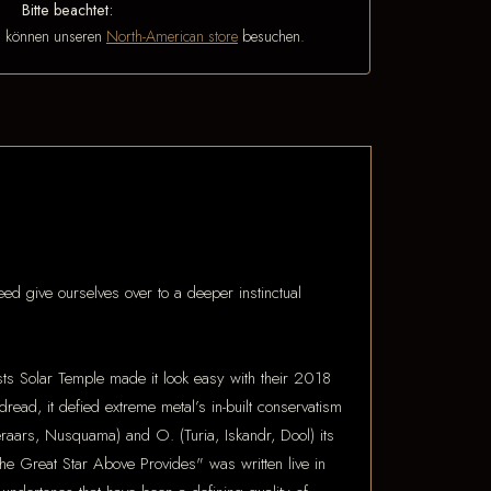
Bitte beachtet:
n können unseren
North-American store
besuchen.
ed give ourselves over to a deeper instinctual
asts Solar Temple made it look easy with their 2018
ead, it defied extreme metal’s in-built conservatism
eraars, Nusquama) and O. (Turia, Iskandr, Dool) its
e Great Star Above Provides" was written live in