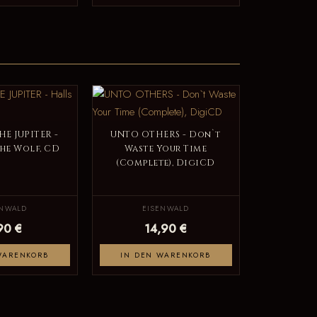
HE JUPITER -
UNTO OTHERS - Don`t
the Wolf, CD
Waste Your Time
(Complete), DigiCD
ENWALD
EISENWALD
90 €
14,90 €
WARENKORB
IN DEN WARENKORB