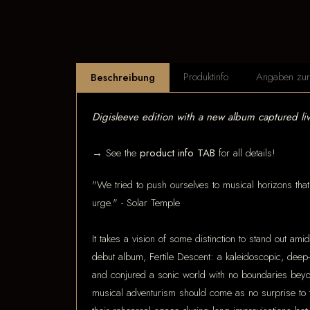
Produktinfo
Angaben zur 
Beschreibung
Digisleeve edition with a new album captured li
→ See the
product info TAB
for all details!
"We tried to push ourselves to musical horizons that
urge." - Solar Temple
It takes a vision of some distinction to stand out a
debut album, Fertile Descent: a kaleidoscopic, deep-
and conjured a sonic world with no boundaries beyond
musical adventurism should come as no surprise to 