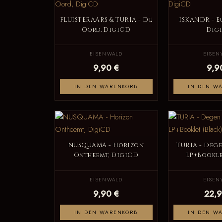
FLUISTERAARS & TURIA - De
ISKANDR - E
Oord, DigiCD
Dig
EISENWALD
EISEN
9,90 €
9,9
IN DEN WARENKORB
IN DEN W
NUSQUAMA - Horizon
TURIA - Dege
Ontheemt, DigiCD
LP+Bookle
EISENWALD
EISEN
9,90 €
22,9
IN DEN WARENKORB
IN DEN W