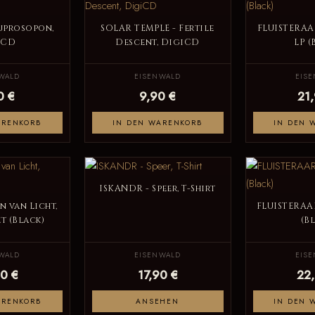
uprosopon,
SOLAR TEMPLE - Fertile
FLUISTERAA
iCD
Descent, DigiCD
LP (
WALD
EISENWALD
EIS
0 €
9,90 €
21
ARENKORB
IN DEN WARENKORB
IN DEN 
ISKANDR - Speer, T-Shirt
n van Licht,
FLUISTERAAR
t (Black)
(B
WALD
EISENWALD
EIS
0 €
17,90 €
22
ARENKORB
ANSEHEN
IN DEN 