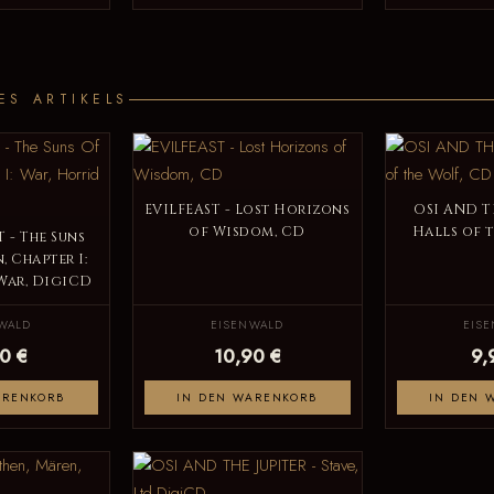
ES ARTIKELS
EVILFEAST - Lost Horizons
OSI AND T
of Wisdom, CD
Halls of 
 - The Suns
, Chapter I:
War, DigiCD
WALD
EISENWALD
EIS
0 €
10,90 €
9,
ARENKORB
IN DEN WARENKORB
IN DEN 