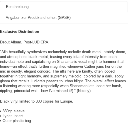
Beschreibung
Angaben zur Produktsicherheit (GPSR)
Exclusive Distribution
Debut Album. Post-LUDICRA.
"Ails beautifully synthesizes melancholy melodic death metal, stately doom,
and atmospheric black metal, teasing every iota of intensity from each
individual note and capitalizing on Shanaman's vocal might to hammer it all
home—an effect that's further magnified whenever Cather joins her on the
mic in deadly, elegant concord. The riffs here are knotty, often looped
together in tight harmony, and supremely melodic, colored by a dark, sooty
gloom that recalls Ludicra's paeans to urban blight. The overall effect leaves
a listening wanting more (especially when Shanaman lets loose her harsh,
rippling, primordial wail—how I've missed it!)." (Noisey)
Black vinyl limited to 300 copies for Europe.
• 350gr. sleeve
• Lyrics insert
• Outer plastic bag