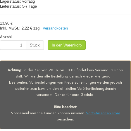
Lagerstatus:
vorrätig
Lieferstatus:
5-7 Tage
13,90 €
Inkl. MwSt.:
2,22 €
zzgl.
Versandkosten
Anzahl
Stück
In den Warenkorb
Achtung:
in der Zeit von 20.07 bis 10.08 findet kein Versand im Shop
statt. Wir werden alle Bestellung danach wieder wie gewohnt
bearbeiten. Vorbestellungen von Neuerscheinungen werden jedoch
weiterhin zum bzw. um den offiziellen Veröffentlichungstermin
versendet. Danke für eure Geduld.
Bitte beachtet:
Nordamerikanische Kunden können unseren
North-American store
besuchen.