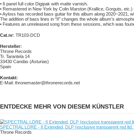
• 6 panel full color Digipak with matte varnish.
• Remastered in New York by Colin Marston (Krallice, Gorguts, etc.)
• Ayloss has recorded bass guitar for this album along 2020~2021, w
The addition of bass lines in “II” changes the whole album’s atmospher
• Features an unreleased song from these sessions, which was foun
Cat.nr:
TR103-DCD
Hersteller:
Throne Records
Tr. Tarantela 14
33430 Candás (Asturias)
Spain
Kontakt:
E-Mail: thronemaster@thronerecords.net
ENTDECKE MEHR VON DIESEM KÜNSTLER
SPECTRAL LORE - II Extended, DLP (exclusive transparent red ltd.
Throne Records