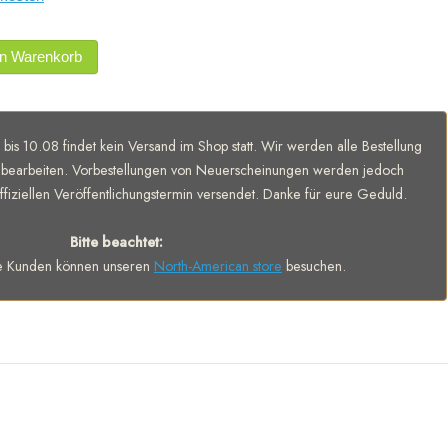
en Warenkorb
 bis 10.08 findet kein Versand im Shop statt. Wir werden alle Bestellung
bearbeiten. Vorbestellungen von Neuerscheinungen werden jedoch
fiziellen Veröffentlichungstermin versendet. Danke für eure Geduld.
Bitte beachtet:
e Kunden können unseren
North-American store
besuchen.