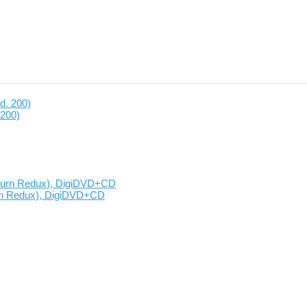
 200)
rn Redux), DigiDVD+CD