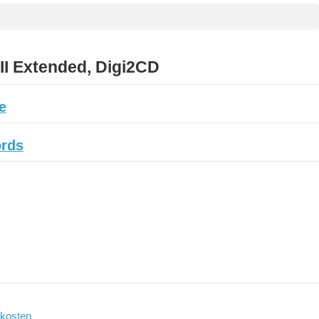
I Extended, Digi2CD
e
ords
kosten