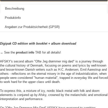
Beschreibung
Produktinfo
Angaben zur Produktsicherheit (GPSR)
Digipak CD edition with booklet + album download
→ See the
product info
TAB for all details!
AFSKY's second album "Ofte Jeg drømmer mig død" is a journey through
the cultural history of Denmark, focusing on poems and lyrics by well-known
and lesser-known Danish writers such as H.C. Andersen, Emil Aarestrup and
others - reflections on the eternal misery in the age of industrialization, when
people were considered "human material", trapped in everyday life and forced
to work hard for the upper class until death.
To express this, a mixture of icy, nordic black metal with folk and doom
elements is conjured up by Afsky, crowned by the melancholic and emotional
interpretation and performance.
On "Ofte Jeg Drømmer Mig Død" AFSKY have managed to combine