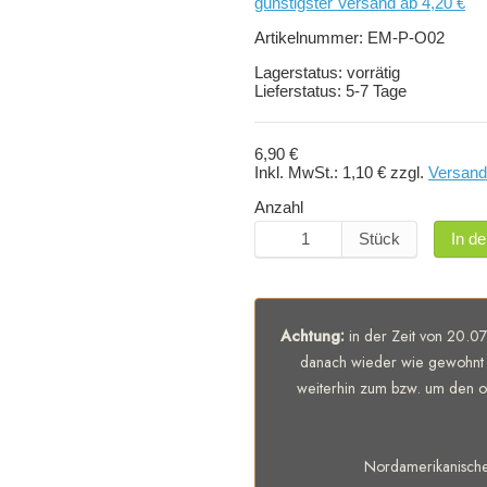
günstigster Versand ab 4,20 €
Artikelnummer:
EM-P-O02
Lagerstatus:
vorrätig
Lieferstatus:
5-7 Tage
6,90 €
Inkl. MwSt.:
1,10 €
zzgl.
Versand
Anzahl
Stück
In d
Achtung:
in der Zeit von 20.07
danach wieder wie gewohnt 
weiterhin zum bzw. um den of
Nordamerikanisch