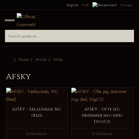
English
EUR
Change
Home
Artists
Afsky
Afsky
AFSKY - Fællesskab, MC
AFSKY - Ofte jeg
(Red)
drømmer mig død,
DigiCD
EISENWALD
EISENWALD