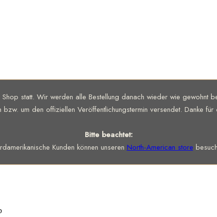
m Shop statt. Wir werden alle Bestellung danach wieder wie gewohnt
m bzw. um den offiziellen Veröffentlichungstermin versendet. Danke für
Bitte beachtet:
rdamerikanische Kunden können unseren
North-American store
besuch
b