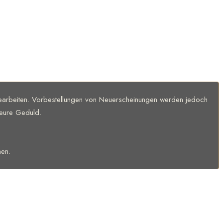
 bearbeiten. Vorbestellungen von Neuerscheinungen werden jedoch
 eure Geduld.
en.