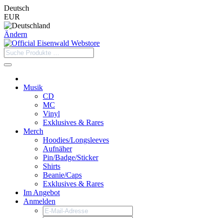
Deutsch
EUR
Ändern
Musik
CD
MC
Vinyl
Exklusives & Rares
Merch
Hoodies/Longsleeves
Aufnäher
Pin/Badge/Sticker
Shirts
Beanie/Caps
Exklusives & Rares
Im Angebot
Anmelden