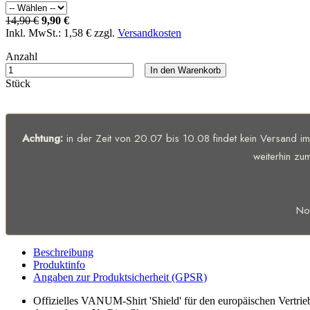
14,90 €
9,90 €
Inkl. MwSt.:
1,58 €
zzgl.
Versandkosten
Anzahl
In den Warenkorb
Stück
Achtung:
in der Zeit von 20.07 bis 10.08 findet kein Versand i
weiterhin zu
No
Beschreibung
Produktinfo
Angaben zur Produktsicherheit (GPSR)
Offizielles VANUM-Shirt 'Shield' für den europäischen Vertrie